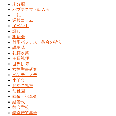
未分類
バプテスマ・転入会
日記
週報コラム
イベント
証し
祈祷会
首里バプテスト教会の祈り
講壇花
礼拝次第
主日礼拝
世界祈祷
女性聖書研究
ペンテコステ
小羊会
おやこ礼拝
幼稚園
葬儀・記念会
結婚式
教会学校
特別伝道集会