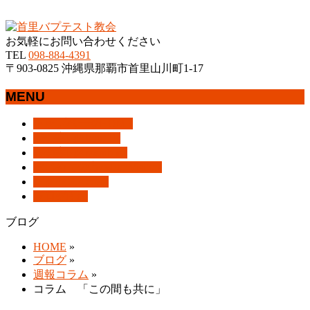
沖縄県那覇市首里にあるプロテスタントのキリスト教会
お気軽にお問い合わせください
TEL
098-884-4391
〒903-0825 沖縄県那覇市首里山川町1-17
MENU
メ
トップページ
HOME
ニ
教会案内
About Us
ュ
集会案内
Assemblies
ー
はじめての方へ
For Visitors
を
アクセス
Access
飛
ブログ
Blog
ば
ブログ
す
HOME
»
ブログ
»
週報コラム
»
コラム 「この間も共に」