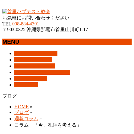
沖縄県那覇市首里にあるプロテスタントのキリスト教会
お気軽にお問い合わせください
TEL
098-884-4391
〒903-0825 沖縄県那覇市首里山川町1-17
MENU
メ
トップページ
HOME
ニ
教会案内
About Us
ュ
集会案内
Assemblies
ー
はじめての方へ
For Visitors
を
アクセス
Access
飛
ブログ
Blog
ば
ブログ
す
HOME
»
ブログ
»
週報コラム
»
コラム 「今、礼拝を考える」