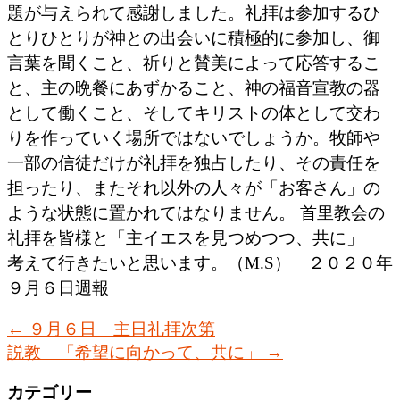
題が与えられて感謝しました。礼拝は参加するひ
とりひとりが神との出会いに積極的に参加し、御
言葉を聞くこと、祈りと賛美によって応答するこ
と、主の晩餐にあずかること、神の福音宣教の器
として働くこと、そしてキリストの体として交わ
りを作っていく場所ではないでしょうか。牧師や
一部の信徒だけが礼拝を独占したり、その責任を
担ったり、またそれ以外の人々が「お客さん」の
ような状態に置かれてはなりません。 首里教会の
礼拝を皆様と「主イエスを見つめつつ、共に」
考えて行きたいと思います。（M.S） ２０２０年
９月６日週報
←
９月６日 主日礼拝次第
説教 「希望に向かって、共に」
→
カテゴリー