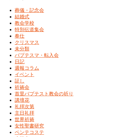
葬儀・記念会
結婚式
教会学校
特別伝道集会
奉仕
クリスマス
未分類
バプテスマ・転入会
日記
週報コラム
イベント
証し
祈祷会
首里バプテスト教会の祈り
講壇花
礼拝次第
主日礼拝
世界祈祷
女性聖書研究
ペンテコステ