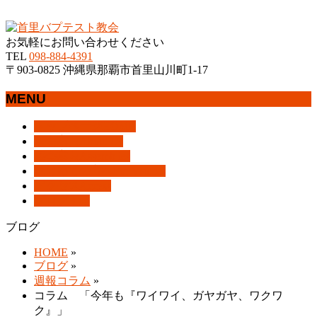
沖縄県那覇市首里にあるプロテスタントのキリスト教会
お気軽にお問い合わせください
TEL
098-884-4391
〒903-0825 沖縄県那覇市首里山川町1-17
MENU
メ
トップページ
HOME
ニ
教会案内
About Us
ュ
集会案内
Assemblies
ー
はじめての方へ
For Visitors
を
アクセス
Access
飛
ブログ
Blog
ば
ブログ
す
HOME
»
ブログ
»
週報コラム
»
コラム 「今年も『ワイワイ、ガヤガヤ、ワクワ
ク』」