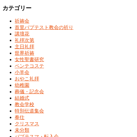
カテゴリー
祈祷会
首里バプテスト教会の祈り
講壇花
礼拝次第
主日礼拝
世界祈祷
女性聖書研究
ペンテコステ
小羊会
おやこ礼拝
幼稚園
葬儀・記念会
結婚式
教会学校
特別伝道集会
奉仕
クリスマス
未分類
バプテスマ・転入会