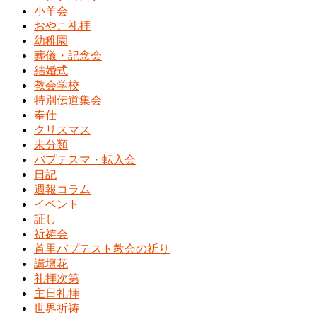
小羊会
おやこ礼拝
幼稚園
葬儀・記念会
結婚式
教会学校
特別伝道集会
奉仕
クリスマス
未分類
バプテスマ・転入会
日記
週報コラム
イベント
証し
祈祷会
首里バプテスト教会の祈り
講壇花
礼拝次第
主日礼拝
世界祈祷