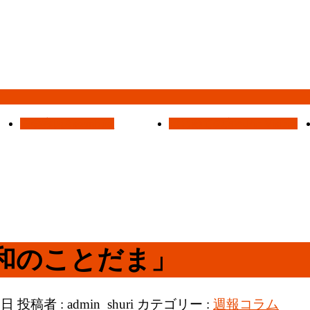
集会案内
Assemblies
はじめての方へ
For Visitors
和のことだま」
6日
投稿者 :
admin_shuri
カテゴリー :
週報コラム