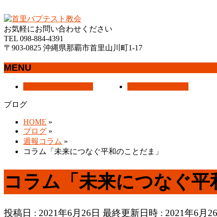
沖縄県那覇市首里にあるプロテスタントのキリスト教会
お気軽にお問い合わせください
TEL 098-884-4391
〒903-0825 沖縄県那覇市首里山川町1-17
MENU
メ
トップページ
HOME
教会案内
About Us
ニ
ブログ
ュ
ー
HOME
»
を
ブログ
»
飛
週報コラム
»
ば
コラム「未来につなぐ平和のことだま」
す
コラム「未来につなぐ平
投稿日 : 2021年6月26日
最終更新日時 : 2021年6月2