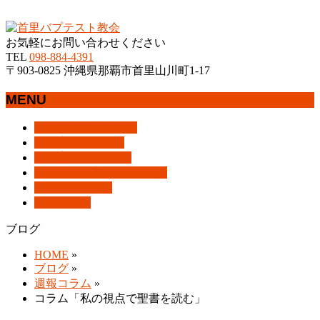
沖縄県那覇市首里にあるプロテスタントのキリスト教会
お気軽にお問い合わせください
TEL
098-884-4391
〒903-0825 沖縄県那覇市首里山川町1-17
MENU
メ
トップページ
HOME
ニ
教会案内
About Us
ュ
集会案内
Assemblies
ー
はじめての方へ
For Visitors
を
アクセス
Access
飛
ブログ
Blog
ば
ブログ
す
HOME
»
ブログ
»
週報コラム
»
コラム「私の視点で聖書を読む」