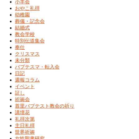
小羊会
おやこ礼拝
幼稚園
葬儀・記念会
結婚式
教会学校
特別伝道集会
奉仕
クリスマス
未分類
バプテスマ・転入会
日記
週報コラム
イベント
証し
祈祷会
首里バプテスト教会の祈り
講壇花
礼拝次第
主日礼拝
世界祈祷
女性聖書研究