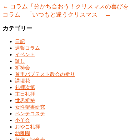
←
コラム「分かち合おう！クリスマスの喜びを」
コラム 「いつもと違うクリスマス」
→
カテゴリー
日記
週報コラム
イベント
証し
祈祷会
首里バプテスト教会の祈り
講壇花
礼拝次第
主日礼拝
世界祈祷
女性聖書研究
ペンテコステ
小羊会
おやこ礼拝
幼稚園
葬儀・記念会