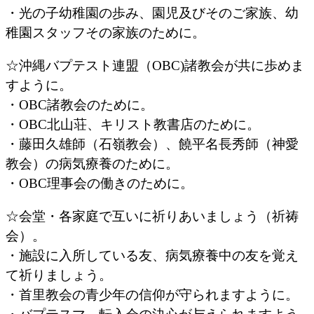
・光の子幼稚園の歩み、園児及びそのご家族、幼
稚園スタッフその家族のために。
☆沖縄バプテスト連盟（OBC)諸教会が共に歩めま
すように。
・OBC諸教会のために。
・OBC北山荘、キリスト教書店のために。
・藤田久雄師（石嶺教会）、饒平名長秀師（神愛
教会）の病気療養のために。
・OBC理事会の働きのために。
☆会堂・各家庭で互いに祈りあいましょう（祈祷
会）。
・施設に入所している友、病気療養中の友を覚え
て祈りましょう。
・首里教会の青少年の信仰が守られますように。