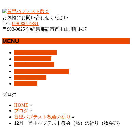
沖縄県那覇市首里にあるプロテスタントのキリスト教会
お気軽にお問い合わせください
TEL
098-884-4391
〒903-0825 沖縄県那覇市首里山川町1-17
MENU
メ
トップページ
HOME
ニ
教会案内
About Us
ュ
集会案内
Assemblies
ー
はじめての方へ
For Visitors
を
アクセス
Access
飛
ブログ
Blog
ば
ブログ
す
HOME
»
ブログ
»
首里バプテスト教会の祈り
»
12月 首里バプテスト教会（私）の祈り（牧会部）