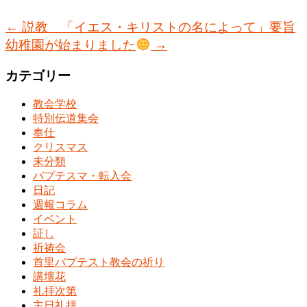
←
説教 「イエス・キリストの名によって」要旨
幼稚園が始まりました
→
カテゴリー
教会学校
特別伝道集会
奉仕
クリスマス
未分類
バプテスマ・転入会
日記
週報コラム
イベント
証し
祈祷会
首里バプテスト教会の祈り
講壇花
礼拝次第
主日礼拝