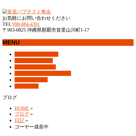
沖縄県那覇市首里にあるプロテスタントのキリスト教会
お気軽にお問い合わせください
TEL
098-884-4391
〒903-0825 沖縄県那覇市首里山川町1-17
MENU
メ
トップページ
HOME
ニ
教会案内
About Us
ュ
集会案内
Assemblies
ー
はじめての方へ
For Visitors
を
アクセス
Access
飛
ブログ
Blog
ば
ブログ
す
HOME
»
ブログ
»
日記
»
ゴーヤー成長中