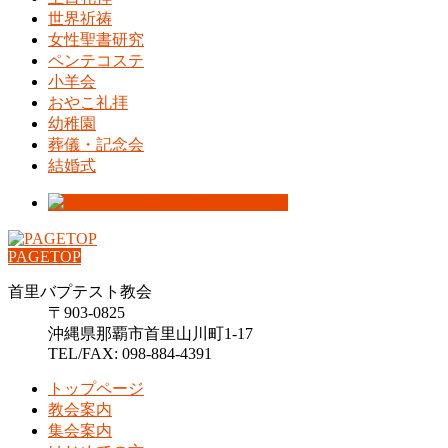
世界祈祷
女性聖書研究
ペンテコステ
小羊会
おやこ礼拝
幼稚園
葬儀・記念会
結婚式
PAGETOP
首里バプテスト教会
〒903-0825
沖縄県那覇市首里山川町1-17
TEL/FAX: 098-884-4391
トップページ
教会案内
集会案内