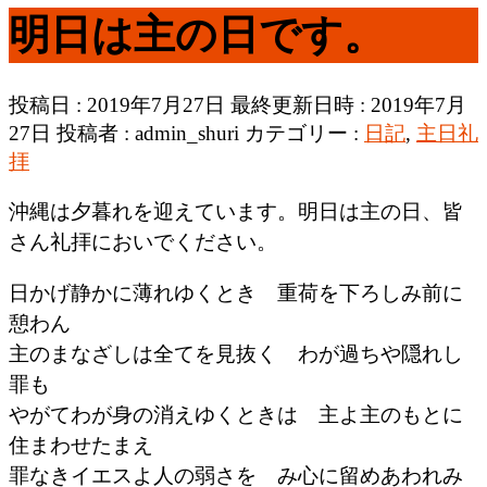
明日は主の日です。
投稿日 : 2019年7月27日
最終更新日時 : 2019年7月
27日
投稿者 :
admin_shuri
カテゴリー :
日記
,
主日礼
拝
沖縄は夕暮れを迎えています。明日は主の日、皆
さん礼拝においでください。
日かげ静かに薄れゆくとき 重荷を下ろしみ前に
憩わん
主のまなざしは全てを見抜く わが過ちや隠れし
罪も
やがてわが身の消えゆくときは 主よ主のもとに
住まわせたまえ
罪なきイエスよ人の弱さを み心に留めあわれみ