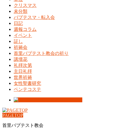
クリスマス
未分類
バプテスマ・転入会
日記
週報コラム
イベント
証し
祈祷会
首里バプテスト教会の祈り
講壇花
礼拝次第
主日礼拝
世界祈祷
女性聖書研究
ペンテコステ
PAGETOP
首里バプテスト教会