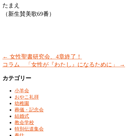
たまえ
（新生賛美歌69番）
←
女性聖書研究会、4章終了！
コラム 「女性が『わたし』になるために」
→
カテゴリー
小羊会
おやこ礼拝
幼稚園
葬儀・記念会
結婚式
教会学校
特別伝道集会
奉仕