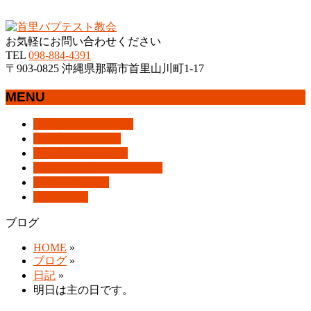
沖縄県那覇市首里にあるプロテスタントのキリスト教会
お気軽にお問い合わせください
TEL
098-884-4391
〒903-0825 沖縄県那覇市首里山川町1-17
MENU
メ
トップページ
HOME
ニ
教会案内
About Us
ュ
集会案内
Assemblies
ー
はじめての方へ
For Visitors
を
アクセス
Access
飛
ブログ
Blog
ば
ブログ
す
HOME
»
ブログ
»
日記
»
明日は主の日です。