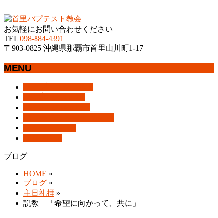
沖縄県那覇市首里にあるプロテスタントのキリスト教会
お気軽にお問い合わせください
TEL
098-884-4391
〒903-0825 沖縄県那覇市首里山川町1-17
MENU
メ
トップページ
HOME
ニ
教会案内
About Us
ュ
集会案内
Assemblies
ー
はじめての方へ
For Visitors
を
アクセス
Access
飛
ブログ
Blog
ば
ブログ
す
HOME
»
ブログ
»
主日礼拝
»
説教 「希望に向かって、共に」