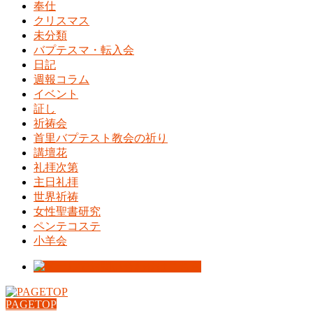
奉仕
クリスマス
未分類
バプテスマ・転入会
日記
週報コラム
イベント
証し
祈祷会
首里バプテスト教会の祈り
講壇花
礼拝次第
主日礼拝
世界祈祷
女性聖書研究
ペンテコステ
小羊会
PAGETOP