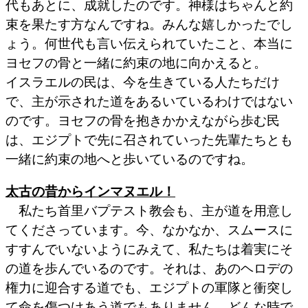
代もあとに、成就したのです。神様はちゃんと約
束を果たす方なんですね。みんな嬉しかったでし
ょう。何世代も言い伝えられていたこと、本当に
ヨセフの骨と一緒に約束の地に向かえると。
イスラエルの民は、今を生きている人たちだけ
で、主が示された道をあるいているわけではない
のです。ヨセフの骨を抱きかかえながら歩む民
は、エジプトで先に召されていった先輩たちとも
一緒に約束の地へと歩いているのですね。
太古の昔からインマヌエル！
私たち首里バプテスト教会も、主が道を用意し
てくださっています。今、なかなか、スムースに
すすんでいないようにみえて、私たちは着実にそ
の道を歩んでいるのです。それは、あのヘロデの
権力に迎合する道でも、エジプトの軍隊と衝突し
て命を傷つけあう道でもありません。どんな時で