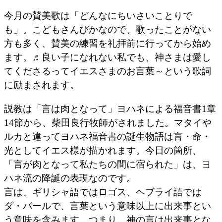
今月の賛美歌は「どんなにちいさいことりで
も」。こどもさんびかなので、歌ったことがない
方も多く、賛美の練習を礼拝前に行ってから始め
ます。♬良い子になれない私でも、神さまは愛し
てくださるってイエスさまのお言葉～という歌詞
に励まされます。
説教は「言は肉となって」ヨハネによる福音書1章
14節から、柴田良行牧師がされました。マタイや
ルカと違ってヨハネ福音書の誕生物語は言・命・
光としてイエス様が描かれます。今日の箇所、
「言が肉となって私たちの間に宿られた」は、ヨ
ハネ流の降誕の表現なのです。
言は、ギリシャ語ではロゴス、ヘブライ語では
ダ・バールで、言葉という意味以上に出来事とい
う意味を含みます。つまり、神の言は出来事とな