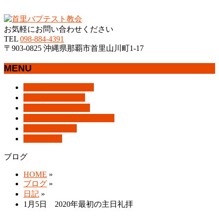
沖縄県那覇市首里にあるプロテスタントのキリスト教会
お気軽にお問い合わせください
TEL
098-884-4391
〒903-0825 沖縄県那覇市首里山川町1-17
MENU
メ
トップページ
HOME
ニ
教会案内
About Us
ュ
集会案内
Assemblies
ー
はじめての方へ
For Visitors
を
アクセス
Access
飛
ブログ
Blog
ば
ブログ
す
HOME
»
ブログ
»
日記
»
1月5日 2020年最初の主日礼拝