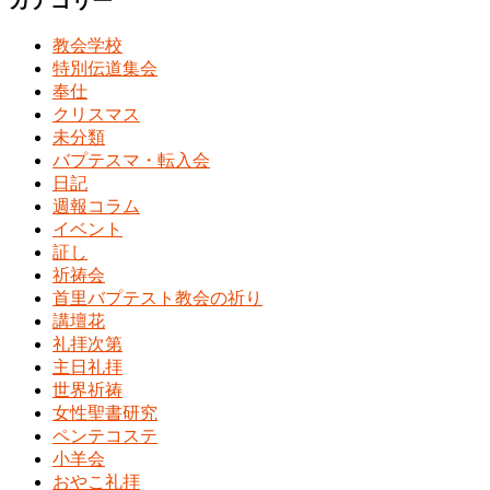
カテゴリー
教会学校
特別伝道集会
奉仕
クリスマス
未分類
バプテスマ・転入会
日記
週報コラム
イベント
証し
祈祷会
首里バプテスト教会の祈り
講壇花
礼拝次第
主日礼拝
世界祈祷
女性聖書研究
ペンテコステ
小羊会
おやこ礼拝