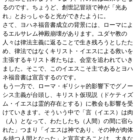
るのです。ちょうど、創世記冒頭で神が「光あ
れ」とおっしゃると光ができたように。
さて、ヨハネ福音書成立の背景には、ローマによ
るエルサレム神殿崩壊があります。ユダヤ教の
人々は律法主義に返ることで生き残ろうとしたた
め、律法ではなくキリスト・イエスによる救いを
主張するキリスト者たちは、会堂を追われていき
ました。そこで、このイエスこそ主であるとヨハ
ネ福音書は宣言するのです。
もう一方で、ローマ・ギリシャ的影響下でグノー
シス主義が台頭し、キリスト仮現説（ドケティズ
ム・イエスは霊的存在とする）に教会も影響を受
けていきます。そういう中で「言（イエス）は肉
（人）となって、わたしたち（人間）の間に宿ら
れた」つまり「イエスは神であり、その神が肉体
を持つ人間となった」と宣言することは、大きな