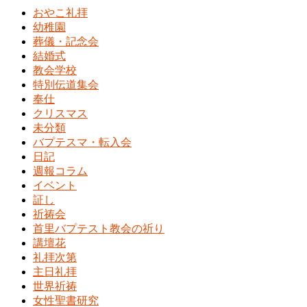
おやこ礼拝
幼稚園
葬儀・記念会
結婚式
教会学校
特別伝道集会
奉仕
クリスマス
未分類
バプテスマ・転入会
日記
週報コラム
イベント
証し
祈祷会
首里バプテスト教会の祈り
講壇花
礼拝次第
主日礼拝
世界祈祷
女性聖書研究