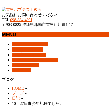
沖縄県那覇市首里にあるプロテスタントのキリスト教会
お気軽にお問い合わせください
TEL
098-884-4391
〒903-0825 沖縄県那覇市首里山川町1-17
MENU
メ
トップページ
HOME
ニ
教会案内
About Us
ュ
集会案内
Assemblies
ー
はじめての方へ
For Visitors
を
アクセス
Access
飛
ブログ
Blog
ば
ブログ
す
HOME
»
ブログ
»
日記
»
10月27日青少年礼拝でした。