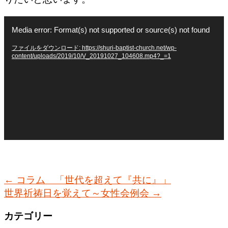
動
Media error: Format(s) not supported or source(s) not found
画
プ
ファイルをダウンロード: https://shuri-baptist-church.net/wp-
content/uploads/2019/10/V_20191027_104608.mp4?_=1
レ
ー
ヤ
ー
←
コラム 「世代を超えて『共に』」
世界祈祷日を覚えて～女性会例会
→
カテゴリー