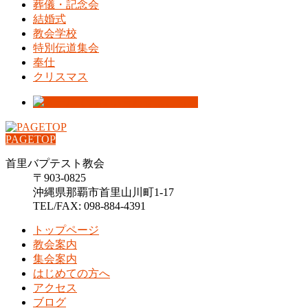
葬儀・記念会
結婚式
教会学校
特別伝道集会
奉仕
クリスマス
PAGETOP
首里バプテスト教会
〒903-0825
沖縄県那覇市首里山川町1-17
TEL/FAX: 098-884-4391
トップページ
教会案内
集会案内
はじめての方へ
アクセス
ブログ