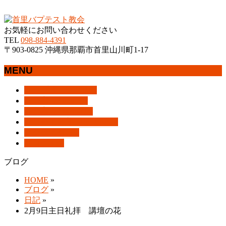
沖縄県那覇市首里にあるプロテスタントのキリスト教会
お気軽にお問い合わせください
TEL
098-884-4391
〒903-0825 沖縄県那覇市首里山川町1-17
MENU
メ
トップページ
HOME
ニ
教会案内
About Us
ュ
集会案内
Assemblies
ー
はじめての方へ
For Visitors
を
アクセス
Access
飛
ブログ
Blog
ば
ブログ
す
HOME
»
ブログ
»
日記
»
2月9日主日礼拝 講壇の花