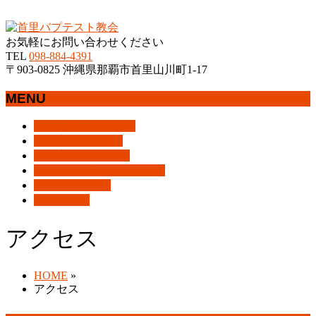
沖縄県那覇市首里にあるプロテスタントのキリスト教会
お気軽にお問い合わせください
TEL
098-884-4391
〒903-0825 沖縄県那覇市首里山川町1-17
MENU
メ
トップページ
HOME
ニ
教会案内
About Us
ュ
集会案内
Assemblies
ー
はじめての方へ
For Visitors
を
アクセス
Access
飛
ブログ
Blog
ば
す
アクセス
HOME
»
アクセス