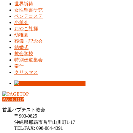
世界祈祷
女性聖書研究
ペンテコステ
小羊会
おやこ礼拝
幼稚園
葬儀・記念会
結婚式
教会学校
特別伝道集会
奉仕
クリスマス
PAGETOP
首里バプテスト教会
〒903-0825
沖縄県那覇市首里山川町1-17
TEL/FAX: 098-884-4391