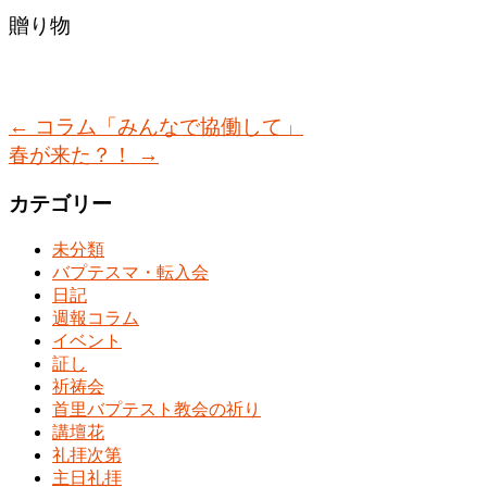
贈り物
←
コラム「みんなで協働して」
春が来た？！
→
カテゴリー
未分類
バプテスマ・転入会
日記
週報コラム
イベント
証し
祈祷会
首里バプテスト教会の祈り
講壇花
礼拝次第
主日礼拝