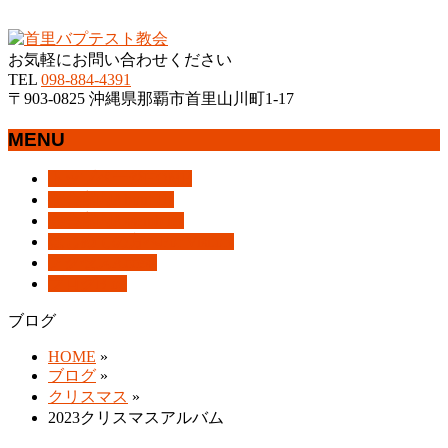
沖縄県那覇市首里にあるプロテスタントのキリスト教会
お気軽にお問い合わせください
TEL
098-884-4391
〒903-0825 沖縄県那覇市首里山川町1-17
MENU
メ
トップページ
HOME
ニ
教会案内
About Us
ュ
集会案内
Assemblies
ー
はじめての方へ
For Visitors
を
アクセス
Access
飛
ブログ
Blog
ば
ブログ
す
HOME
»
ブログ
»
クリスマス
»
2023クリスマスアルバム