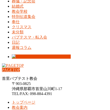
葬儀・記念会
結婚式
教会学校
特別伝道集会
奉仕
クリスマス
未分類
バプテスマ・転入会
日記
週報コラム
PAGETOP
首里バプテスト教会
〒903-0825
沖縄県那覇市首里山川町1-17
TEL/FAX: 098-884-4391
トップページ
教会案内