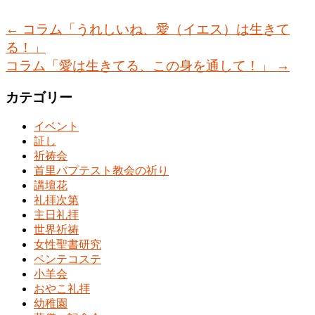
←
コラム「うれしいね、愛（イエス）は生きて
る！」
コラム「愛は生きてる、この身を通して！」
→
カテゴリー
イベント
証し
祈祷会
首里バプテスト教会の祈り
講壇花
礼拝次第
主日礼拝
世界祈祷
女性聖書研究
ペンテコステ
小羊会
おやこ礼拝
幼稚園