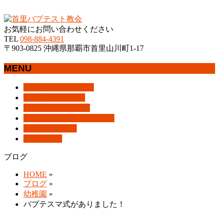
沖縄県那覇市首里にあるプロテスタントのキリスト教会
お気軽にお問い合わせください
TEL
098-884-4391
〒903-0825 沖縄県那覇市首里山川町1-17
MENU
メ
トップページ
HOME
ニ
教会案内
About Us
ュ
集会案内
Assemblies
ー
はじめての方へ
For Visitors
を
アクセス
Access
飛
ブログ
Blog
ば
ブログ
す
HOME
»
ブログ
»
幼稚園
»
バプテスマ式がありました！