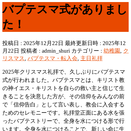
バプテスマ式がありまし
た！
投稿日 : 2025年12月22日
最終更新日時 : 2025年12
月22日
投稿者 :
admin_shuri
カテゴリー :
幼稚園
,
ク
リスマス
,
バプテスマ・転入会
,
主日礼拝
2025年クリスマス礼拝で、久しぶりにバプテスマ
式が行われました。バプテスマとは、キリスト教
の神イエス・キリストを自らの救い主と信じて生
きることを決意した方が、その信仰をみんなの前
で「信仰告白」として言い表し、教会に入会する
ためのセレモニーです。礼拝堂正面にある水を張
ったバプテストリーで、全身を水につける形で行
います。全身を水につけることで、新しい命に生