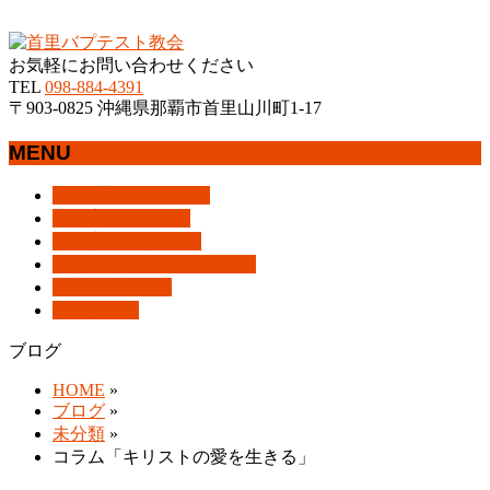
沖縄県那覇市首里にあるプロテスタントのキリスト教会
お気軽にお問い合わせください
TEL
098-884-4391
〒903-0825 沖縄県那覇市首里山川町1-17
MENU
メ
トップページ
HOME
ニ
教会案内
About Us
ュ
集会案内
Assemblies
ー
はじめての方へ
For Visitors
を
アクセス
Access
飛
ブログ
Blog
ば
ブログ
す
HOME
»
ブログ
»
未分類
»
コラム「キリストの愛を生きる」