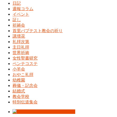
日記
週報コラム
イベント
証し
祈祷会
首里バプテスト教会の祈り
講壇花
礼拝次第
主日礼拝
世界祈祷
女性聖書研究
ペンテコステ
小羊会
おやこ礼拝
幼稚園
葬儀・記念会
結婚式
教会学校
特別伝道集会