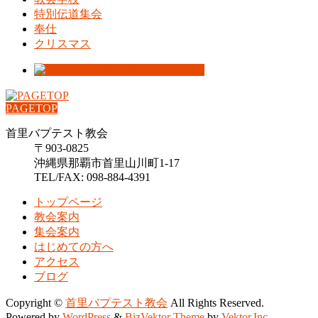
特別伝道集会
奉仕
クリスマス
PAGETOP
首里バプテスト教会
〒903-0825
沖縄県那覇市首里山川町1-17
TEL/FAX: 098-884-4391
トップページ
教会案内
集会案内
はじめての方へ
アクセス
ブログ
Copyright ©
首里バプテスト教会
All Rights Reserved.
Powered by
WordPress
&
BizVektor Theme
by
Vektor,Inc.