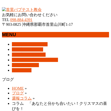
沖縄県那覇市首里にあるプロテスタントのキリスト教会
お気軽にお問い合わせください
TEL
098-884-4391
〒903-0825 沖縄県那覇市首里山川町1-17
MENU
メ
トップページ
HOME
ニ
教会案内
About Us
ュ
集会案内
Assemblies
ー
はじめての方へ
For Visitors
を
アクセス
Access
飛
ブログ
Blog
ば
ブログ
す
HOME
»
ブログ
»
週報コラム
»
コラム 「あなたと分かち合いたい！クリスマスの喜
びを！