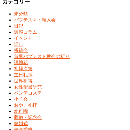
カテゴリー
未分類
バプテスマ・転入会
日記
週報コラム
イベント
証し
祈祷会
首里バプテスト教会の祈り
講壇花
礼拝次第
主日礼拝
世界祈祷
女性聖書研究
ペンテコステ
小羊会
おやこ礼拝
幼稚園
葬儀・記念会
結婚式
教会学校