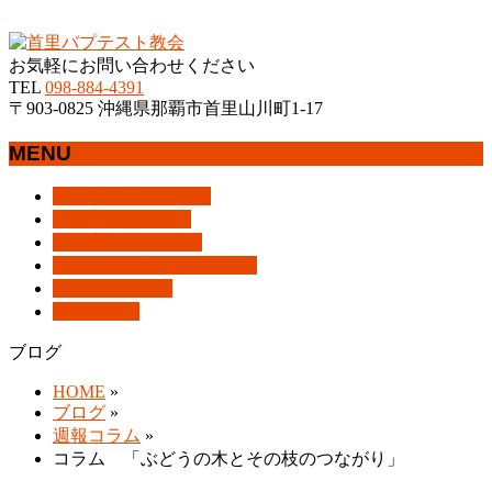
沖縄県那覇市首里にあるプロテスタントのキリスト教会
お気軽にお問い合わせください
TEL
098-884-4391
〒903-0825 沖縄県那覇市首里山川町1-17
MENU
メ
トップページ
HOME
ニ
教会案内
About Us
ュ
集会案内
Assemblies
ー
はじめての方へ
For Visitors
を
アクセス
Access
飛
ブログ
Blog
ば
ブログ
す
HOME
»
ブログ
»
週報コラム
»
コラム 「ぶどうの木とその枝のつながり」