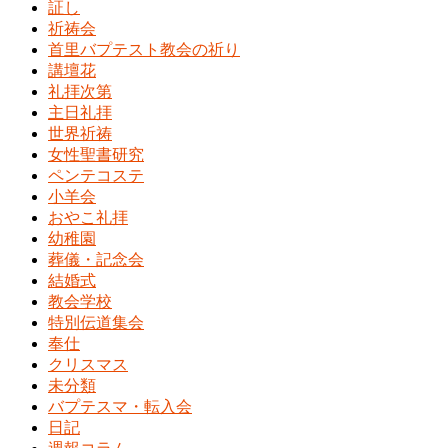
証し
祈祷会
首里バプテスト教会の祈り
講壇花
礼拝次第
主日礼拝
世界祈祷
女性聖書研究
ペンテコステ
小羊会
おやこ礼拝
幼稚園
葬儀・記念会
結婚式
教会学校
特別伝道集会
奉仕
クリスマス
未分類
バプテスマ・転入会
日記