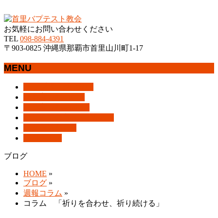
沖縄県那覇市首里にあるプロテスタントのキリスト教会
お気軽にお問い合わせください
TEL
098-884-4391
〒903-0825 沖縄県那覇市首里山川町1-17
MENU
メ
トップページ
HOME
ニ
教会案内
About Us
ュ
集会案内
Assemblies
ー
はじめての方へ
For Visitors
を
アクセス
Access
飛
ブログ
Blog
ば
ブログ
す
HOME
»
ブログ
»
週報コラム
»
コラム 「祈りを合わせ、祈り続ける」