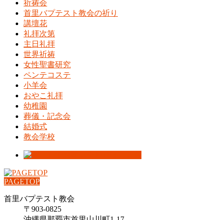
祈祷会
首里バプテスト教会の祈り
講壇花
礼拝次第
主日礼拝
世界祈祷
女性聖書研究
ペンテコステ
小羊会
おやこ礼拝
幼稚園
葬儀・記念会
結婚式
教会学校
PAGETOP
首里バプテスト教会
〒903-0825
沖縄県那覇市首里山川町1-17