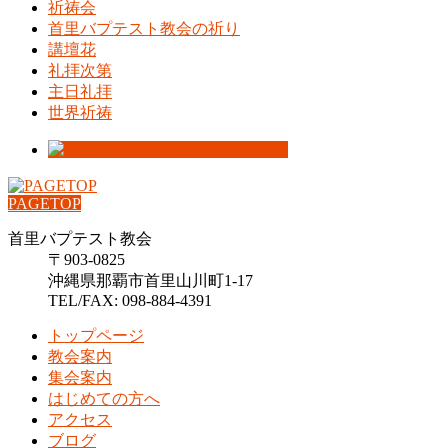
祈祷会
首里バプテスト教会の祈り
講壇花
礼拝次第
主日礼拝
世界祈祷
PAGETOP
首里バプテスト教会
〒903-0825
沖縄県那覇市首里山川町1-17
TEL/FAX: 098-884-4391
トップページ
教会案内
集会案内
はじめての方へ
アクセス
ブログ