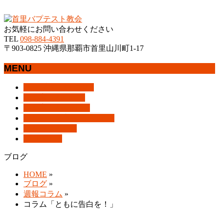
沖縄県那覇市首里にあるプロテスタントのキリスト教会
お気軽にお問い合わせください
TEL
098-884-4391
〒903-0825 沖縄県那覇市首里山川町1-17
MENU
メ
トップページ
HOME
ニ
教会案内
About Us
ュ
集会案内
Assemblies
ー
はじめての方へ
For Visitors
を
アクセス
Access
飛
ブログ
Blog
ば
ブログ
す
HOME
»
ブログ
»
週報コラム
»
コラム「ともに告白を！」