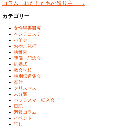
コラム「わたしたちの造り主」
→
カテゴリー
女性聖書研究
ペンテコステ
小羊会
おやこ礼拝
幼稚園
葬儀・記念会
結婚式
教会学校
特別伝道集会
奉仕
クリスマス
未分類
バプテスマ・転入会
日記
週報コラム
イベント
証し