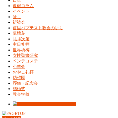
日記
週報コラム
イベント
証し
祈祷会
首里バプテスト教会の祈り
講壇花
礼拝次第
主日礼拝
世界祈祷
女性聖書研究
ペンテコステ
小羊会
おやこ礼拝
幼稚園
葬儀・記念会
結婚式
教会学校