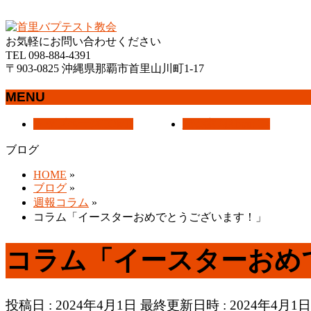
沖縄県那覇市首里にあるプロテスタントのキリスト教会
お気軽にお問い合わせください
TEL 098-884-4391
〒903-0825 沖縄県那覇市首里山川町1-17
MENU
メ
トップページ
HOME
教会案内
About Us
ニ
ブログ
ュ
ー
HOME
»
を
ブログ
»
飛
週報コラム
»
ば
コラム「イースターおめでとうございます！」
す
コラム「イースターおめ
投稿日 : 2024年4月1日
最終更新日時 : 2024年4月1日