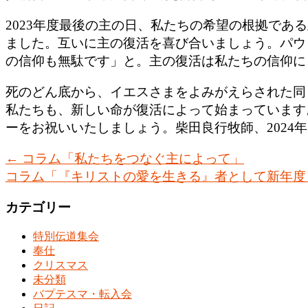
2023年度最後の主の日、私たちの希望の根拠であ
ました。互いに主の復活を喜び合いましょう。パウ
の信仰も無駄です」と。主の復活は私たちの信仰に
死のどん底から、イエスさまをよみがえらされた同
私たちも、新しい命が復活によって始まっています
ーをお祝いいたしましょう。柴田良行牧師、2024年
←
コラム「私たちをつなぐ主によって」
コラム「『キリストの愛を生きる』者として新年
カテゴリー
特別伝道集会
奉仕
クリスマス
未分類
バプテスマ・転入会