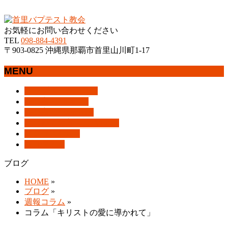
沖縄県那覇市首里にあるプロテスタントのキリスト教会
お気軽にお問い合わせください
TEL
098-884-4391
〒903-0825 沖縄県那覇市首里山川町1-17
MENU
メ
トップページ
HOME
ニ
教会案内
About Us
ュ
集会案内
Assemblies
ー
はじめての方へ
For Visitors
を
アクセス
Access
飛
ブログ
Blog
ば
ブログ
す
HOME
»
ブログ
»
週報コラム
»
コラム「キリストの愛に導かれて」