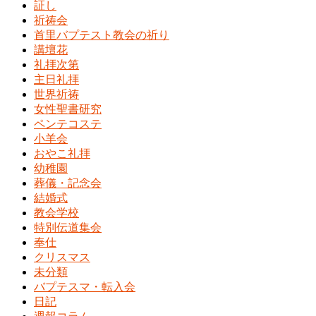
証し
祈祷会
首里バプテスト教会の祈り
講壇花
礼拝次第
主日礼拝
世界祈祷
女性聖書研究
ペンテコステ
小羊会
おやこ礼拝
幼稚園
葬儀・記念会
結婚式
教会学校
特別伝道集会
奉仕
クリスマス
未分類
バプテスマ・転入会
日記