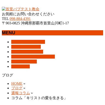
沖縄県那覇市首里にあるプロテスタントのキリスト教会
お気軽にお問い合わせください
TEL
098-884-4391
〒903-0825 沖縄県那覇市首里山川町1-17
MENU
メ
トップページ
HOME
ニ
教会案内
About Us
ュ
集会案内
Assemblies
ー
はじめての方へ
For Visitors
を
アクセス
Access
飛
ブログ
Blog
ば
ブログ
す
HOME
»
ブログ
»
週報コラム
»
コラム「キリストの愛を生きる」