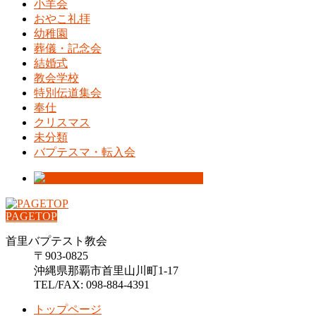
小羊会
おやこ礼拝
幼稚園
葬儀・記念会
結婚式
教会学校
特別伝道集会
奉仕
クリスマス
未分類
バプテスマ・転入会
PAGETOP
首里バプテスト教会
〒903-0825
沖縄県那覇市首里山川町1-17
TEL/FAX: 098-884-4391
トップページ