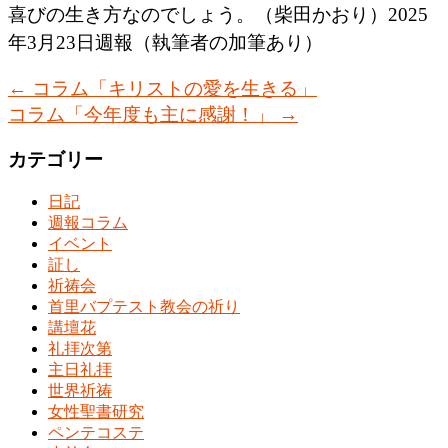
喜びの生き方なのでしょう。（柴田かおり）2025
年3月23日週報（執筆者の加筆あり）
←
コラム「キリストの愛を生きる」
コラム「今年度も主に感謝！」
→
カテゴリー
日記
週報コラム
イベント
証し
祈祷会
首里バプテスト教会の祈り
講壇花
礼拝次第
主日礼拝
世界祈祷
女性聖書研究
ペンテコステ