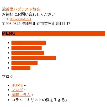
沖縄県那覇市首里にあるプロテスタントのキリスト教会
お気軽にお問い合わせください
TEL
098-884-4391
〒903-0825 沖縄県那覇市首里山川町1-17
MENU
メ
トップページ
HOME
ニ
教会案内
About Us
ュ
集会案内
Assemblies
ー
はじめての方へ
For Visitors
を
アクセス
Access
飛
ブログ
Blog
ば
ブログ
す
HOME
»
ブログ
»
週報コラム
»
コラム「キリストの愛を生きる」