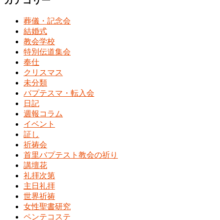
カテゴリー
葬儀・記念会
結婚式
教会学校
特別伝道集会
奉仕
クリスマス
未分類
バプテスマ・転入会
日記
週報コラム
イベント
証し
祈祷会
首里バプテスト教会の祈り
講壇花
礼拝次第
主日礼拝
世界祈祷
女性聖書研究
ペンテコステ