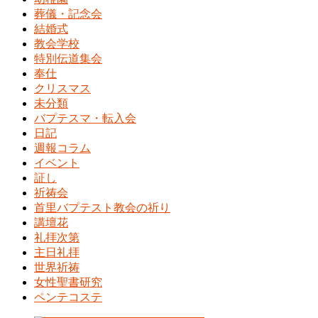
葬儀・記念会
結婚式
教会学校
特別伝道集会
奉仕
クリスマス
未分類
バプテスマ・転入会
日記
週報コラム
イベント
証し
祈祷会
首里バプテスト教会の祈り
講壇花
礼拝次第
主日礼拝
世界祈祷
女性聖書研究
ペンテコステ