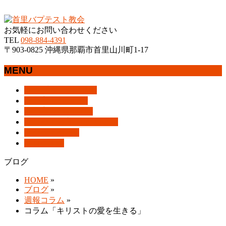
沖縄県那覇市首里にあるプロテスタントのキリスト教会
お気軽にお問い合わせください
TEL
098-884-4391
〒903-0825 沖縄県那覇市首里山川町1-17
MENU
メ
トップページ
HOME
ニ
教会案内
About Us
ュ
集会案内
Assemblies
ー
はじめての方へ
For Visitors
を
アクセス
Access
飛
ブログ
Blog
ば
ブログ
す
HOME
»
ブログ
»
週報コラム
»
コラム「キリストの愛を生きる」