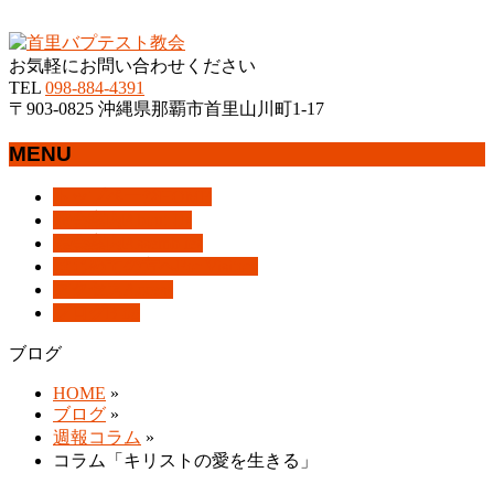
沖縄県那覇市首里にあるプロテスタントのキリスト教会
お気軽にお問い合わせください
TEL
098-884-4391
〒903-0825 沖縄県那覇市首里山川町1-17
MENU
メ
トップページ
HOME
ニ
教会案内
About Us
ュ
集会案内
Assemblies
ー
はじめての方へ
For Visitors
を
アクセス
Access
飛
ブログ
Blog
ば
ブログ
す
HOME
»
ブログ
»
週報コラム
»
コラム「キリストの愛を生きる」