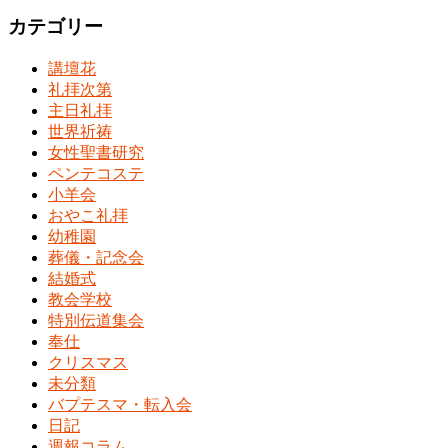
カテゴリー
講壇花
礼拝次第
主日礼拝
世界祈祷
女性聖書研究
ペンテコステ
小羊会
おやこ礼拝
幼稚園
葬儀・記念会
結婚式
教会学校
特別伝道集会
奉仕
クリスマス
未分類
バプテスマ・転入会
日記
週報コラム