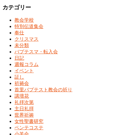
カテゴリー
教会学校
特別伝道集会
奉仕
クリスマス
未分類
バプテスマ・転入会
日記
週報コラム
イベント
証し
祈祷会
首里バプテスト教会の祈り
講壇花
礼拝次第
主日礼拝
世界祈祷
女性聖書研究
ペンテコステ
小羊会