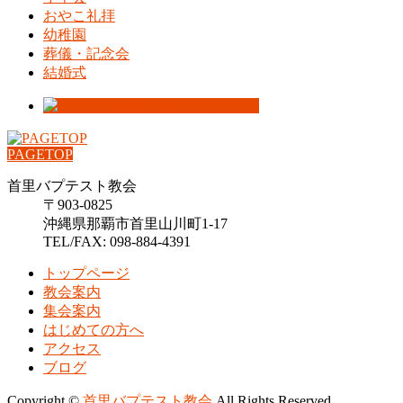
おやこ礼拝
幼稚園
葬儀・記念会
結婚式
PAGETOP
首里バプテスト教会
〒903-0825
沖縄県那覇市首里山川町1-17
TEL/FAX: 098-884-4391
トップページ
教会案内
集会案内
はじめての方へ
アクセス
ブログ
Copyright ©
首里バプテスト教会
All Rights Reserved.