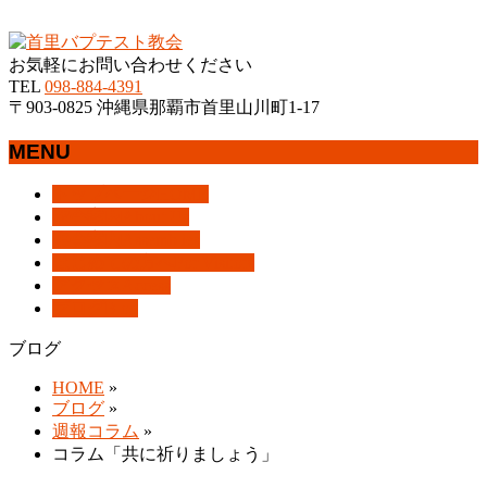
沖縄県那覇市首里にあるプロテスタントのキリスト教会
お気軽にお問い合わせください
TEL
098-884-4391
〒903-0825 沖縄県那覇市首里山川町1-17
MENU
メ
トップページ
HOME
ニ
教会案内
About Us
ュ
集会案内
Assemblies
ー
はじめての方へ
For Visitors
を
アクセス
Access
飛
ブログ
Blog
ば
ブログ
す
HOME
»
ブログ
»
週報コラム
»
コラム「共に祈りましょう」