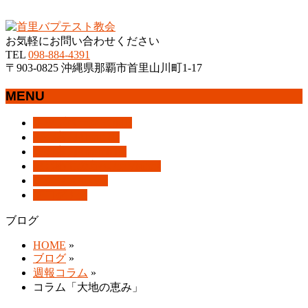
沖縄県那覇市首里にあるプロテスタントのキリスト教会
お気軽にお問い合わせください
TEL
098-884-4391
〒903-0825 沖縄県那覇市首里山川町1-17
MENU
メ
トップページ
HOME
ニ
教会案内
About Us
ュ
集会案内
Assemblies
ー
はじめての方へ
For Visitors
を
アクセス
Access
飛
ブログ
Blog
ば
ブログ
す
HOME
»
ブログ
»
週報コラム
»
コラム「大地の恵み」