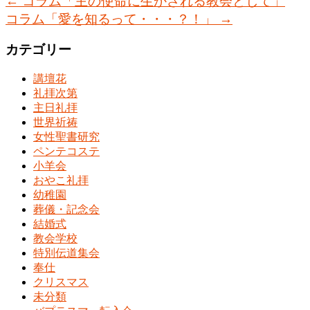
←
コラム「主の使命に生かされる教会として」
コラム「愛を知るって・・・？！」
→
カテゴリー
講壇花
礼拝次第
主日礼拝
世界祈祷
女性聖書研究
ペンテコステ
小羊会
おやこ礼拝
幼稚園
葬儀・記念会
結婚式
教会学校
特別伝道集会
奉仕
クリスマス
未分類