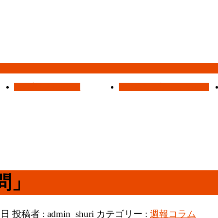
集会案内
Assemblies
はじめての方へ
For Visitors
問」
7日
投稿者 :
admin_shuri
カテゴリー :
週報コラム