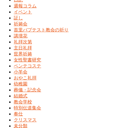
週報コラム
イベント
証し
祈祷会
首里バプテスト教会の祈り
講壇花
礼拝次第
主日礼拝
世界祈祷
女性聖書研究
ペンテコステ
小羊会
おやこ礼拝
幼稚園
葬儀・記念会
結婚式
教会学校
特別伝道集会
奉仕
クリスマス
未分類