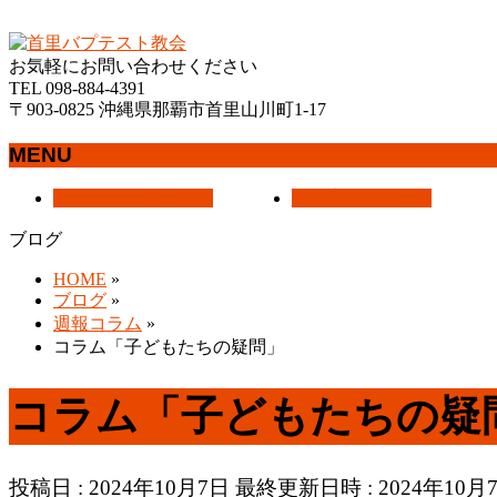
沖縄県那覇市首里にあるプロテスタントのキリスト教会
お気軽にお問い合わせください
TEL 098-884-4391
〒903-0825 沖縄県那覇市首里山川町1-17
MENU
メ
トップページ
HOME
教会案内
About Us
ニ
ブログ
ュ
ー
HOME
»
を
ブログ
»
飛
週報コラム
»
ば
コラム「子どもたちの疑問」
す
コラム「子どもたちの疑
投稿日 : 2024年10月7日
最終更新日時 : 2024年10月