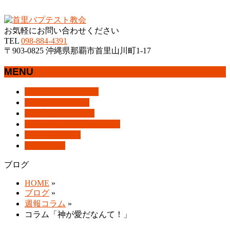
沖縄県那覇市首里にあるプロテスタントのキリスト教会
お気軽にお問い合わせください
TEL
098-884-4391
〒903-0825 沖縄県那覇市首里山川町1-17
MENU
メ
トップページ
HOME
ニ
教会案内
About Us
ュ
集会案内
Assemblies
ー
はじめての方へ
For Visitors
を
アクセス
Access
飛
ブログ
Blog
ば
ブログ
す
HOME
»
ブログ
»
週報コラム
»
コラム「神が愛だなんて！」