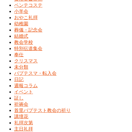
ペンテコステ
小羊会
おやこ礼拝
幼稚園
葬儀・記念会
結婚式
教会学校
特別伝道集会
奉仕
クリスマス
未分類
バプテスマ・転入会
日記
週報コラム
イベント
証し
祈祷会
首里バプテスト教会の祈り
講壇花
礼拝次第
主日礼拝