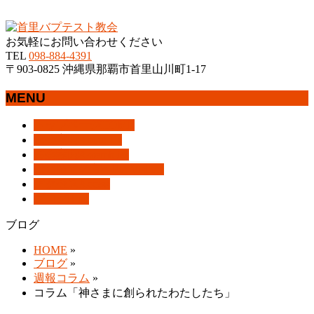
沖縄県那覇市首里にあるプロテスタントのキリスト教会
お気軽にお問い合わせください
TEL
098-884-4391
〒903-0825 沖縄県那覇市首里山川町1-17
MENU
メ
トップページ
HOME
ニ
教会案内
About Us
ュ
集会案内
Assemblies
ー
はじめての方へ
For Visitors
を
アクセス
Access
飛
ブログ
Blog
ば
ブログ
す
HOME
»
ブログ
»
週報コラム
»
コラム「神さまに創られたわたしたち」