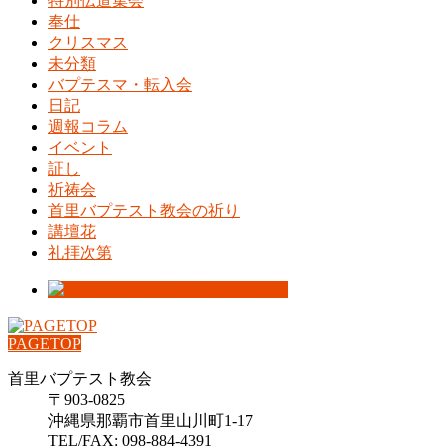
特別伝道集会
奉仕
クリスマス
未分類
バプテスマ・転入会
日記
週報コラム
イベント
証し
祈祷会
首里バプテスト教会の祈り
講壇花
礼拝次第
PAGETOP
首里バプテスト教会
〒903-0825
沖縄県那覇市首里山川町1-17
TEL/FAX: 098-884-4391