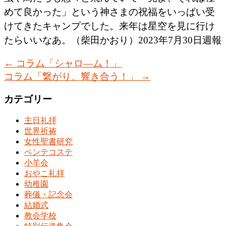
めて良かった」という神さまの祝福をいっぱい受
けてきたキャンプでした。来年は星空を見に行け
たらいいなあ。（柴田かおり）2023年7月30日週報
←
コラム「シャロ―ム！」
コラム「繋がり、響き合う！」
→
カテゴリー
主日礼拝
世界祈祷
女性聖書研究
ペンテコステ
小羊会
おやこ礼拝
幼稚園
葬儀・記念会
結婚式
教会学校