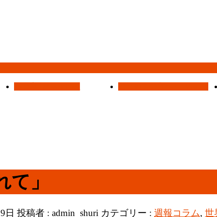
集会案内
Assemblies
はじめての方へ
For Visitors
れて」
月9日
投稿者 :
admin_shuri
カテゴリー :
週報コラム
,
世