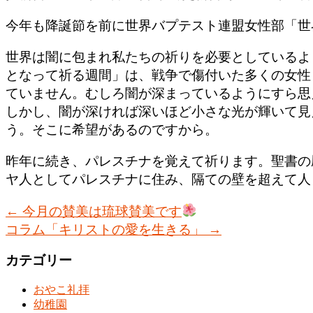
今年も降誕節を前に世界バプテスト連盟女性部「世
世界は闇に包まれ私たちの祈りを必要としているよ
となって祈る週間」は、戦争で傷付いた多くの女性
ていません。むしろ闇が深まっているようにすら思
しかし、闇が深ければ深いほど小さな光が輝いて見
う。そこに希望があるのですから。
昨年に続き、パレスチナを覚えて祈ります。聖書の
ヤ人としてパレスチナに住み、隔ての壁を超えて人
←
今月の賛美は琉球賛美です
コラム「キリストの愛を生きる」
→
カテゴリー
おやこ礼拝
幼稚園