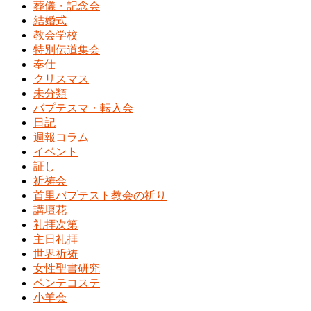
葬儀・記念会
結婚式
教会学校
特別伝道集会
奉仕
クリスマス
未分類
バプテスマ・転入会
日記
週報コラム
イベント
証し
祈祷会
首里バプテスト教会の祈り
講壇花
礼拝次第
主日礼拝
世界祈祷
女性聖書研究
ペンテコステ
小羊会