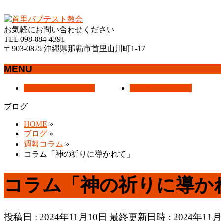
沖縄県那覇市首里にあるプロテスタントのキリスト教会
お気軽にお問い合わせください
TEL 098-884-4391
〒903-0825 沖縄県那覇市首里山川町1-17
MENU
メ
トップページ
HOME
教会案内
About Us
ニ
ブログ
ュ
ー
HOME
»
を
ブログ
»
飛
週報コラム
»
ば
コラム「神の祈りに導かれて」
す
コラム「神の祈りに導か
投稿日 : 2024年11月10日
最終更新日時 : 2024年11