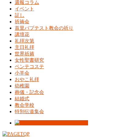
週報コラム
イベント
証し
祈祷会
首里バプテスト教会の祈り
講壇花
礼拝次第
主日礼拝
世界祈祷
女性聖書研究
ペンテコステ
小羊会
おやこ礼拝
幼稚園
葬儀・記念会
結婚式
教会学校
特別伝道集会