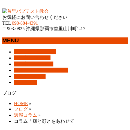
沖縄県那覇市首里にあるプロテスタントのキリスト教会
お気軽にお問い合わせください
TEL
098-884-4391
〒903-0825 沖縄県那覇市首里山川町1-17
MENU
メ
トップページ
HOME
ニ
教会案内
About Us
ュ
集会案内
Assemblies
ー
はじめての方へ
For Visitors
を
アクセス
Access
飛
ブログ
Blog
ば
ブログ
す
HOME
»
ブログ
»
週報コラム
»
コラム「顔と顔とをあわせて」