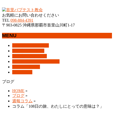
沖縄県那覇市首里にあるプロテスタントのキリスト教会
お気軽にお問い合わせください
TEL
098-884-4391
〒903-0825 沖縄県那覇市首里山川町1-17
MENU
メ
トップページ
HOME
ニ
教会案内
About Us
ュ
集会案内
Assemblies
ー
はじめての方へ
For Visitors
を
アクセス
Access
飛
ブログ
Blog
ば
ブログ
す
HOME
»
ブログ
»
週報コラム
»
コラム「108日の旅、わたしにとっての意味は？」