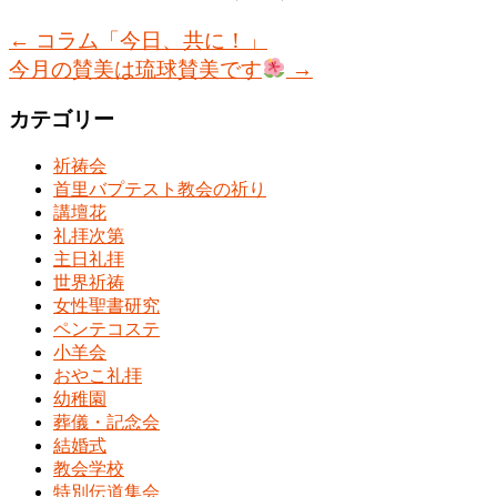
←
コラム「今日、共に！」
今月の賛美は琉球賛美です
→
カテゴリー
祈祷会
首里バプテスト教会の祈り
講壇花
礼拝次第
主日礼拝
世界祈祷
女性聖書研究
ペンテコステ
小羊会
おやこ礼拝
幼稚園
葬儀・記念会
結婚式
教会学校
特別伝道集会