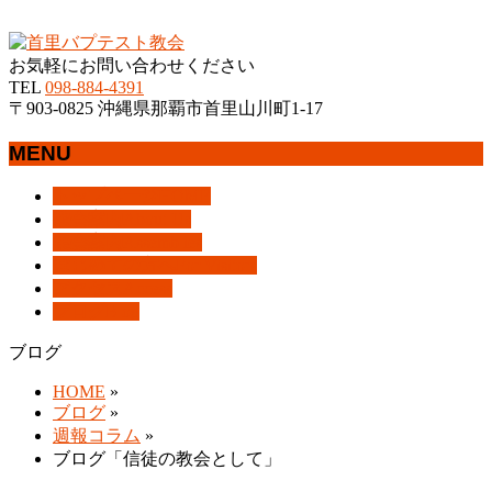
沖縄県那覇市首里にあるプロテスタントのキリスト教会
お気軽にお問い合わせください
TEL
098-884-4391
〒903-0825 沖縄県那覇市首里山川町1-17
MENU
メ
トップページ
HOME
ニ
教会案内
About Us
ュ
集会案内
Assemblies
ー
はじめての方へ
For Visitors
を
アクセス
Access
飛
ブログ
Blog
ば
ブログ
す
HOME
»
ブログ
»
週報コラム
»
ブログ「信徒の教会として」