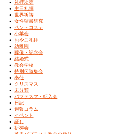
礼拝次第
主日礼拝
世界祈祷
女性聖書研究
ペンテコステ
小羊会
おやこ礼拝
幼稚園
葬儀・記念会
結婚式
教会学校
特別伝道集会
奉仕
クリスマス
未分類
バプテスマ・転入会
日記
週報コラム
イベント
証し
祈祷会