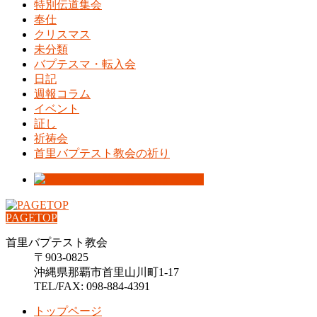
特別伝道集会
奉仕
クリスマス
未分類
バプテスマ・転入会
日記
週報コラム
イベント
証し
祈祷会
首里バプテスト教会の祈り
PAGETOP
首里バプテスト教会
〒903-0825
沖縄県那覇市首里山川町1-17
TEL/FAX: 098-884-4391
トップページ