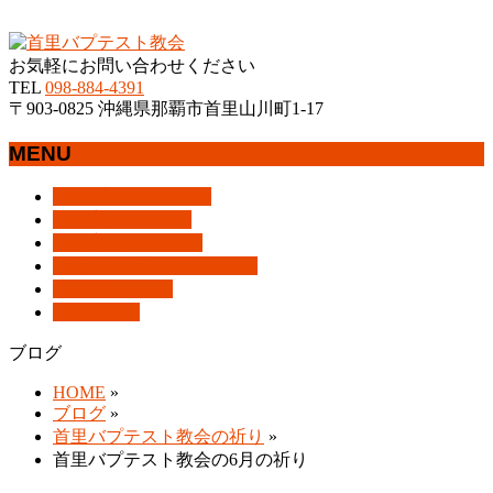
沖縄県那覇市首里にあるプロテスタントのキリスト教会
お気軽にお問い合わせください
TEL
098-884-4391
〒903-0825 沖縄県那覇市首里山川町1-17
MENU
メ
トップページ
HOME
ニ
教会案内
About Us
ュ
集会案内
Assemblies
ー
はじめての方へ
For Visitors
を
アクセス
Access
飛
ブログ
Blog
ば
ブログ
す
HOME
»
ブログ
»
首里バプテスト教会の祈り
»
首里バプテスト教会の6月の祈り