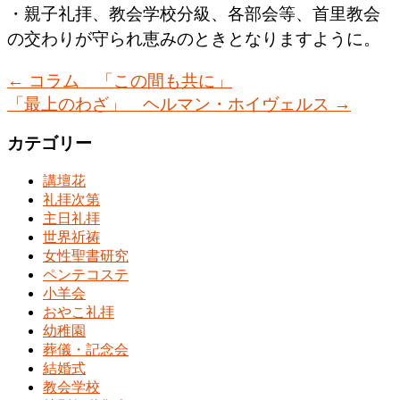
・親子礼拝、教会学校分級、各部会等、首里教会
の交わりが守られ恵みのときとなりますように。
←
コラム 「この間も共に」
「最上のわざ」 ヘルマン・ホイヴェルス
→
カテゴリー
講壇花
礼拝次第
主日礼拝
世界祈祷
女性聖書研究
ペンテコステ
小羊会
おやこ礼拝
幼稚園
葬儀・記念会
結婚式
教会学校