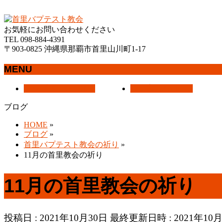
沖縄県那覇市首里にあるプロテスタントのキリスト教会
お気軽にお問い合わせください
TEL 098-884-4391
〒903-0825 沖縄県那覇市首里山川町1-17
MENU
メ
トップページ
HOME
教会案内
About Us
ニ
ブログ
ュ
ー
HOME
»
を
ブログ
»
飛
首里バプテスト教会の祈り
»
ば
11月の首里教会の祈り
す
11月の首里教会の祈り
投稿日 : 2021年10月30日
最終更新日時 : 2021年10