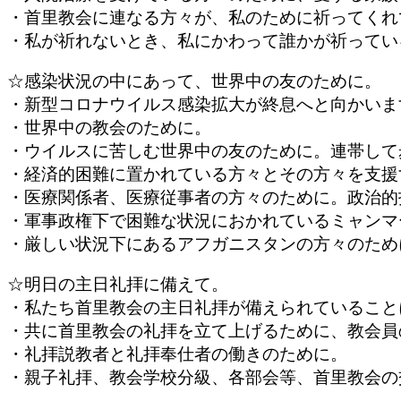
・首里教会に連なる方々が、私のために祈ってくれ
・私が祈れないとき、私にかわって誰かが祈ってい
☆感染状況の中にあって、世界
・新型コロナウイルス感染拡大が終息へと向かいま
・世界中の教会のために。
・ウイルスに苦しむ世界中の友のために。連帯して
・経済的困難に置かれている方々とその方々を支援
・医療関係者、医療従事者の方々のために。政治的
・軍事政権下で困難な状況におかれているミャンマ
・厳しい状況下にあるアフガニスタンの方々のため
☆明日の主日礼拝
・私たち首里教会の主日礼拝が備えられていること
・共に首里教会の礼拝を立て上げるために、教会員
・礼拝説教者と礼拝奉仕者の働きのために。
・親子礼拝、教会学校分級、各部会等、首里教会の