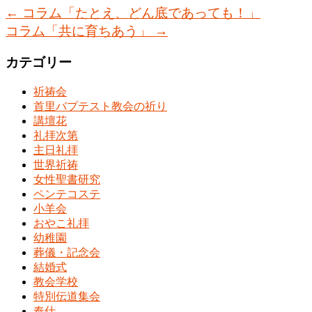
←
コラム「たとえ、どん底であっても！」
コラム「共に育ちあう」
→
カテゴリー
祈祷会
首里バプテスト教会の祈り
講壇花
礼拝次第
主日礼拝
世界祈祷
女性聖書研究
ペンテコステ
小羊会
おやこ礼拝
幼稚園
葬儀・記念会
結婚式
教会学校
特別伝道集会
奉仕