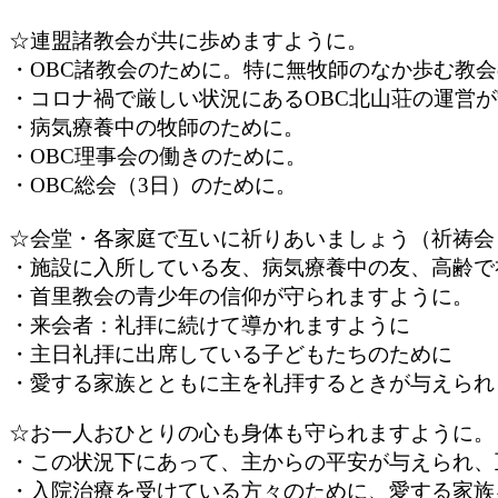
☆連盟諸教会が共に
・OBC諸教会のために。特に無牧師のなか歩む教
・コロナ禍で厳しい状況にあるOBC北山荘の運営
・病気療養中の
・OBC理事会の働きのために。
・OBC総会（3日）のために。
☆会堂・各家庭で互いに祈りあいましょ
・施設に入所している友、病気療養中の友、高齢で
・首里教会の青少年の信仰が守ら
・来会者：礼拝に続けて導かれますように
・主日礼拝に出席している子どもたちのために
・愛する家族とともに主を礼拝するときが与えられ
☆お一人おひとりの心も身体も守
・この状況下にあって、主からの平安が与えられ、
・入院治療を受けている方々のために、愛する家族