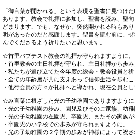
「御言葉が開かれる」という表現を聖書に見つけた
あります。教会で礼拝に参加し、聖書を読み、聖句
どまります。でも、なぜか、突然開かれる時もあり
明があったのだと感謝します。聖書を読む前に、ぜ
んでくださるよう祈りたいと思います。
☆首里バプテスト教会の礼拝
・首里教会の主日礼拝が守られ、主日礼拝から歩み
・私たちが選び立てた今年度の総会・教会役員と祈
・全ての年齢層が共に支えあって信仰生活を歩むこ
・他行会員の方々が礼拝へと導かれ、現在会員とし
☆み言葉に根ざした光の子幼稚園
・光の子幼稚園の歩み、園児及びそのご家族、幼稚
・光の子幼稚園の在園児、卒園児、またその家族が
・卒園児の小学校での歩みが守られますように。
・光の子幼稚園の２学期の歩みが神様によって祝さ