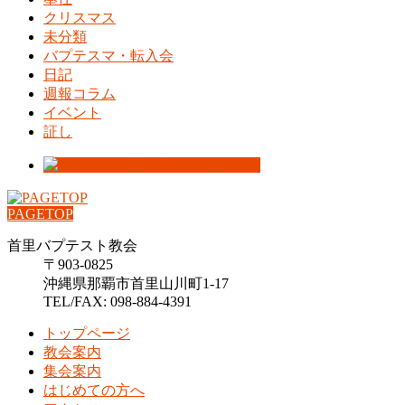
クリスマス
未分類
バプテスマ・転入会
日記
週報コラム
イベント
証し
PAGETOP
首里バプテスト教会
〒903-0825
沖縄県那覇市首里山川町1-17
TEL/FAX: 098-884-4391
トップページ
教会案内
集会案内
はじめての方へ