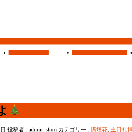
集会案内
Assemblies
はじめての方へ
For Visitors
よ
5日
投稿者 :
admin_shuri
カテゴリー :
講壇花
,
主日礼