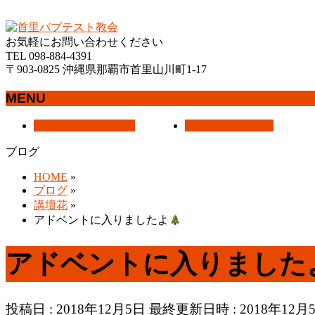
沖縄県那覇市首里にあるプロテスタントのキリスト教会
お気軽にお問い合わせください
TEL 098-884-4391
〒903-0825 沖縄県那覇市首里山川町1-17
MENU
メ
トップページ
HOME
教会案内
About Us
ニ
ブログ
ュ
ー
HOME
»
を
ブログ
»
飛
講壇花
»
ば
アドベントに入りましたよ
す
アドベントに入りました
投稿日 : 2018年12月5日
最終更新日時 : 2018年12月