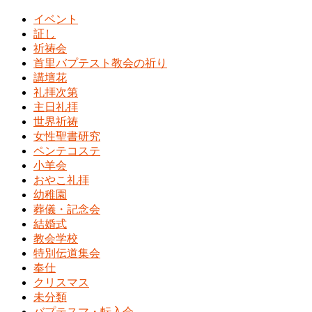
イベント
証し
祈祷会
首里バプテスト教会の祈り
講壇花
礼拝次第
主日礼拝
世界祈祷
女性聖書研究
ペンテコステ
小羊会
おやこ礼拝
幼稚園
葬儀・記念会
結婚式
教会学校
特別伝道集会
奉仕
クリスマス
未分類
バプテスマ・転入会