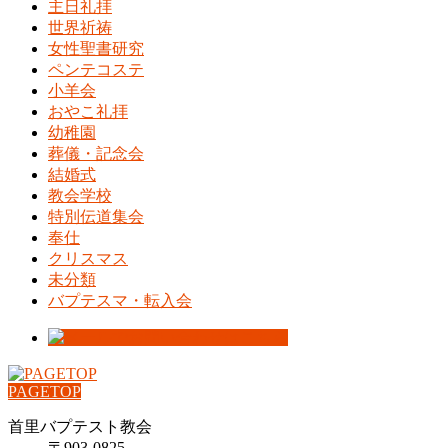
主日礼拝
世界祈祷
女性聖書研究
ペンテコステ
小羊会
おやこ礼拝
幼稚園
葬儀・記念会
結婚式
教会学校
特別伝道集会
奉仕
クリスマス
未分類
バプテスマ・転入会
PAGETOP
首里バプテスト教会
〒903-0825