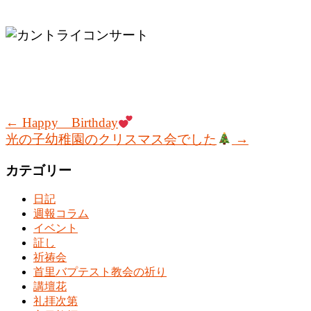
←
Happy Birthday
光の子幼稚園のクリスマス会でした
→
カテゴリー
日記
週報コラム
イベント
証し
祈祷会
首里バプテスト教会の祈り
講壇花
礼拝次第