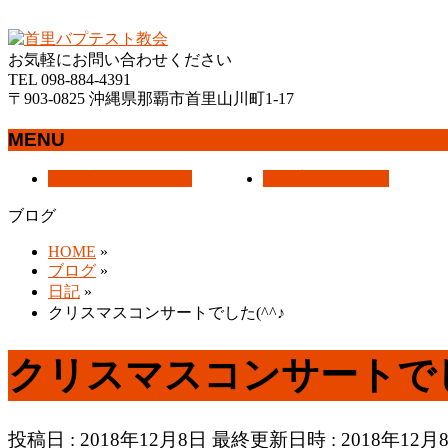
沖縄県那覇市首里にあるプロテスタントのキリスト教会
お気軽にお問い合わせください
TEL 098-884-4391
〒903-0825 沖縄県那覇市首里山川町1-17
MENU
メ
トップページ
HOME
教会案内
About Us
ニ
ブログ
ュ
ー
HOME
»
を
ブログ
»
飛
日記
»
ば
クリスマスコンサートでした(^^♪
す
クリスマスコンサートでし
投稿日 : 2018年12月8日
最終更新日時 : 2018年12月