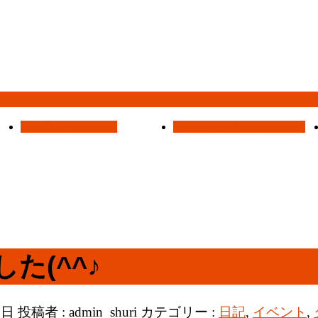
集会案内
Assemblies
はじめての方へ
For Visitors
た(^^♪
8日
投稿者 :
admin_shuri
カテゴリー :
日記
,
イベント
,