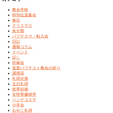
教会学校
特別伝道集会
奉仕
クリスマス
未分類
バプテスマ・転入会
日記
週報コラム
イベント
証し
祈祷会
首里バプテスト教会の祈り
講壇花
礼拝次第
主日礼拝
世界祈祷
女性聖書研究
ペンテコステ
小羊会
おやこ礼拝