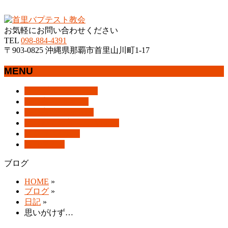
沖縄県那覇市首里にあるプロテスタントのキリスト教会
お気軽にお問い合わせください
TEL
098-884-4391
〒903-0825 沖縄県那覇市首里山川町1-17
MENU
メ
トップページ
HOME
ニ
教会案内
About Us
ュ
集会案内
Assemblies
ー
はじめての方へ
For Visitors
を
アクセス
Access
飛
ブログ
Blog
ば
ブログ
す
HOME
»
ブログ
»
日記
»
思いがけず…