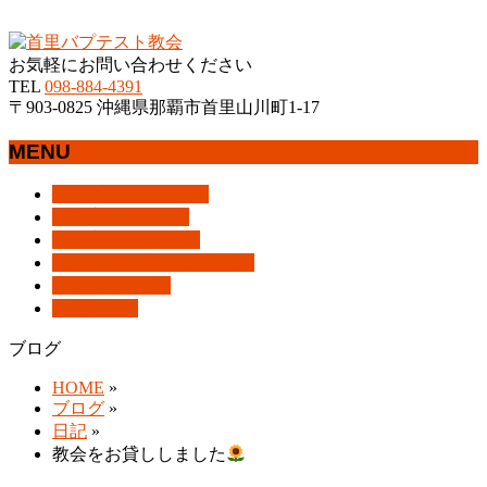
沖縄県那覇市首里にあるプロテスタントのキリスト教会
お気軽にお問い合わせください
TEL
098-884-4391
〒903-0825 沖縄県那覇市首里山川町1-17
MENU
メ
トップページ
HOME
ニ
教会案内
About Us
ュ
集会案内
Assemblies
ー
はじめての方へ
For Visitors
を
アクセス
Access
飛
ブログ
Blog
ば
ブログ
す
HOME
»
ブログ
»
日記
»
教会をお貸ししました