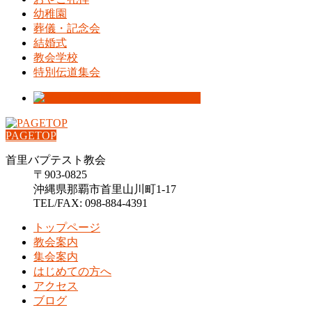
幼稚園
葬儀・記念会
結婚式
教会学校
特別伝道集会
PAGETOP
首里バプテスト教会
〒903-0825
沖縄県那覇市首里山川町1-17
TEL/FAX: 098-884-4391
トップページ
教会案内
集会案内
はじめての方へ
アクセス
ブログ