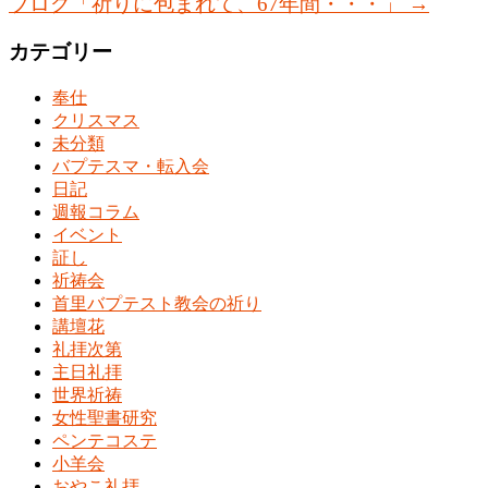
ブログ「祈りに包まれて、67年間・・・」
→
カテゴリー
奉仕
クリスマス
未分類
バプテスマ・転入会
日記
週報コラム
イベント
証し
祈祷会
首里バプテスト教会の祈り
講壇花
礼拝次第
主日礼拝
世界祈祷
女性聖書研究
ペンテコステ
小羊会
おやこ礼拝