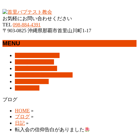
沖縄県那覇市首里にあるプロテスタントのキリスト教会
お気軽にお問い合わせください
TEL
098-884-4391
〒903-0825 沖縄県那覇市首里山川町1-17
MENU
メ
トップページ
HOME
ニ
教会案内
About Us
ュ
集会案内
Assemblies
ー
はじめての方へ
For Visitors
を
アクセス
Access
飛
ブログ
Blog
ば
ブログ
す
HOME
»
ブログ
»
日記
»
転入会の信仰告白がありました