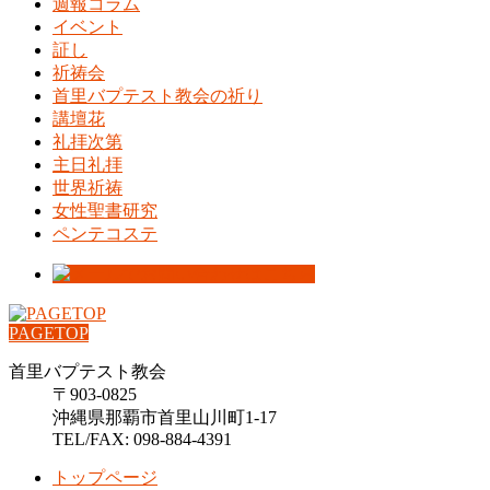
週報コラム
イベント
証し
祈祷会
首里バプテスト教会の祈り
講壇花
礼拝次第
主日礼拝
世界祈祷
女性聖書研究
ペンテコステ
PAGETOP
首里バプテスト教会
〒903-0825
沖縄県那覇市首里山川町1-17
TEL/FAX: 098-884-4391
トップページ