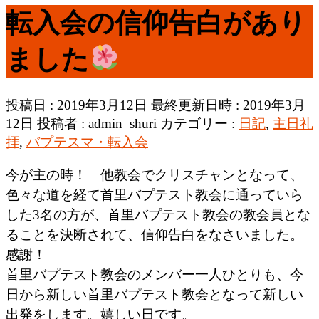
転入会の信仰告白があり
ました
投稿日 : 2019年3月12日
最終更新日時 : 2019年3月
12日
投稿者 :
admin_shuri
カテゴリー :
日記
,
主日礼
拝
,
バプテスマ・転入会
今が主の時！ 他教会でクリスチャンとなって、
色々な道を経て首里バプテスト教会に通っていら
した3名の方が、首里バプテスト教会の教会員とな
ることを決断されて、信仰告白をなさいました。
感謝！
首里バプテスト教会のメンバー一人ひとりも、今
日から新しい首里バプテスト教会となって新しい
出発をします。嬉しい日です。