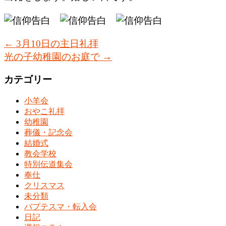
←
3月10日の主日礼拝
光の子幼稚園のお庭で
→
カテゴリー
小羊会
おやこ礼拝
幼稚園
葬儀・記念会
結婚式
教会学校
特別伝道集会
奉仕
クリスマス
未分類
バプテスマ・転入会
日記