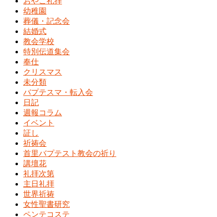
おやこ礼拝
幼稚園
葬儀・記念会
結婚式
教会学校
特別伝道集会
奉仕
クリスマス
未分類
バプテスマ・転入会
日記
週報コラム
イベント
証し
祈祷会
首里バプテスト教会の祈り
講壇花
礼拝次第
主日礼拝
世界祈祷
女性聖書研究
ペンテコステ