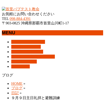
沖縄県那覇市首里にあるプロテスタントのキリスト教会
お気軽にお問い合わせください
TEL
098-884-4391
〒903-0825 沖縄県那覇市首里山川町1-17
MENU
メ
トップページ
HOME
ニ
教会案内
About Us
ュ
集会案内
Assemblies
ー
はじめての方へ
For Visitors
を
アクセス
Access
飛
ブログ
Blog
ば
ブログ
す
HOME
»
ブログ
»
日記
»
９月９日主日礼拝と避難訓練