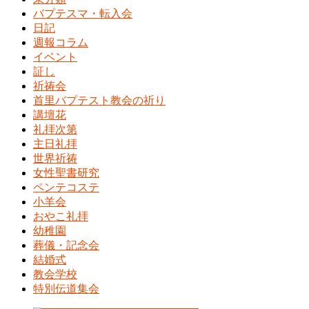
バプテスマ・転入会
日記
週報コラム
イベント
証し
祈祷会
首里バプテスト教会の祈り
講壇花
礼拝次第
主日礼拝
世界祈祷
女性聖書研究
ペンテコステ
小羊会
おやこ礼拝
幼稚園
葬儀・記念会
結婚式
教会学校
特別伝道集会