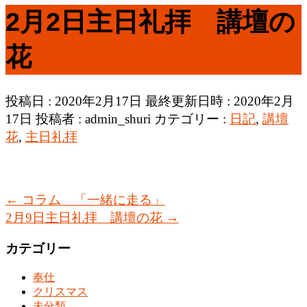
2月2日主日礼拝 講壇の
花
投稿日 : 2020年2月17日
最終更新日時 : 2020年2月
17日
投稿者 :
admin_shuri
カテゴリー :
日記
,
講壇
花
,
主日礼拝
←
コラム 「一緒に走る」
2月9日主日礼拝 講壇の花
→
カテゴリー
奉仕
クリスマス
未分類