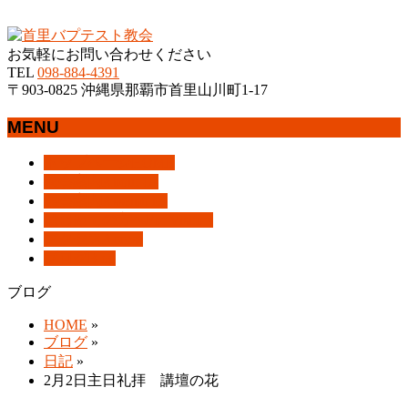
沖縄県那覇市首里にあるプロテスタントのキリスト教会
お気軽にお問い合わせください
TEL
098-884-4391
〒903-0825 沖縄県那覇市首里山川町1-17
MENU
メ
トップページ
HOME
ニ
教会案内
About Us
ュ
集会案内
Assemblies
ー
はじめての方へ
For Visitors
を
アクセス
Access
飛
ブログ
Blog
ば
ブログ
す
HOME
»
ブログ
»
日記
»
2月2日主日礼拝 講壇の花