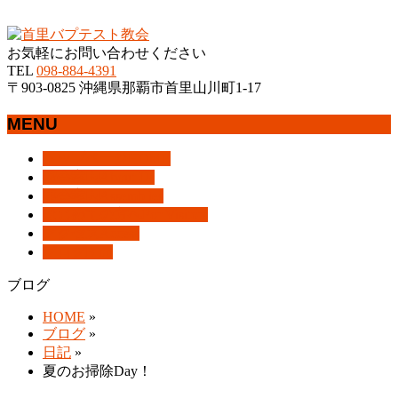
沖縄県那覇市首里にあるプロテスタントのキリスト教会
お気軽にお問い合わせください
TEL
098-884-4391
〒903-0825 沖縄県那覇市首里山川町1-17
MENU
メ
トップページ
HOME
ニ
教会案内
About Us
ュ
集会案内
Assemblies
ー
はじめての方へ
For Visitors
を
アクセス
Access
飛
ブログ
Blog
ば
ブログ
す
HOME
»
ブログ
»
日記
»
夏のお掃除Day！