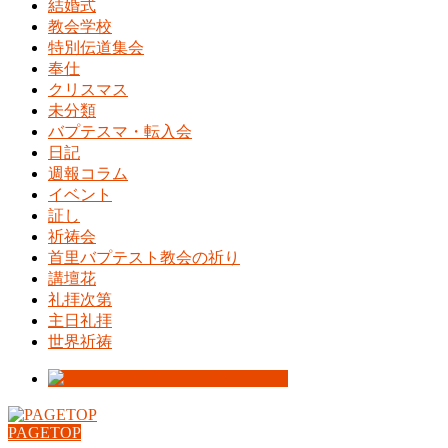
結婚式
教会学校
特別伝道集会
奉仕
クリスマス
未分類
バプテスマ・転入会
日記
週報コラム
イベント
証し
祈祷会
首里バプテスト教会の祈り
講壇花
礼拝次第
主日礼拝
世界祈祷
PAGETOP